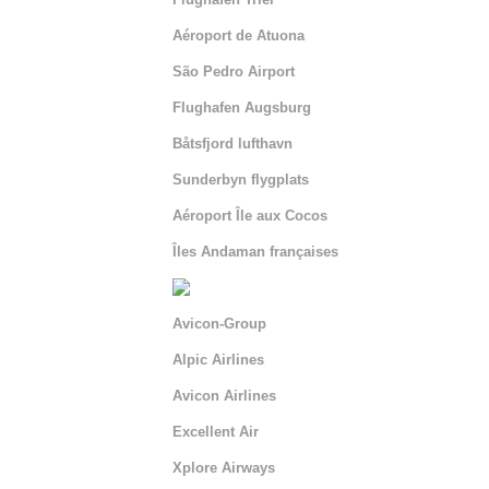
Aéroport de Atuona
São Pedro Airport
Flughafen Augsburg
Båtsfjord lufthavn
Sunderbyn flygplats
Aéroport Île aux Cocos
Îles Andaman françaises
Avicon-Group
Alpic Airlines
Avicon Airlines
Excellent Air
Xplore Airways