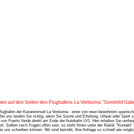
en auf den Seiten des Flughafens La Venturina "Sonnhild Gabr
flughafen der Kanareninsel La Venturina - einer von neun bewohnten spanisch
Bei uns landen Sie richtig, wenn Sie Sonne und Erholung, Urlaub oder Sport s
h von Puerto Verde direkt am Ende der Autobahn LV1. Hier erhalten Sie umfan
rt. Sollten noch Fragen offen sein, so steht Ihnen unter der Rubrik "Kontakt"
e uns schreiben können. Wir sind bemüht, Ihre Anfrage so schnell wie mögli