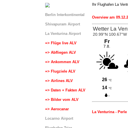
Ihr Flughafen La Vent
Berlin Interkontinental
Overview am 09.12.2
Shivapuram Airport
La Venturina Airport
=> Flüge live ALV
=> Abfliegen ALV
=> Ankommen ALV
=> Flugziele ALV
=> Airlines ALV
=> Daten + Fakten ALV
=> Bilder vom ALV
=> Aerocanar
La Venturina - Perle
Locarno Airport
Flughafen Trier