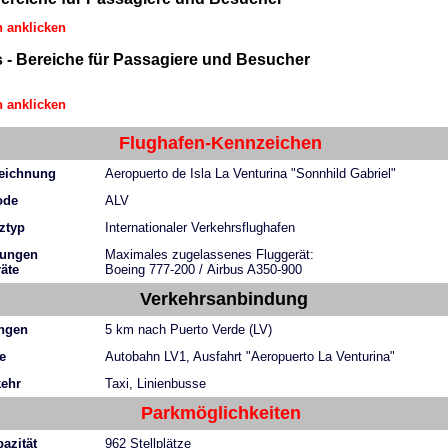
 anklicken
s
-
Bereiche für Passagiere und Besucher
 anklicken
Flughafen-Kennzeichen
zeichnung
Aeropuerto de Isla La Venturina "Sonnhild Gabriel"
ode
ALV
ztyp
Internationaler Verkehrsflughafen
kungen
Maximales zugelassenes Fluggerät:
äte
Boeing 777-200 / Airbus A350-900
Verkehrsanbindung
ungen
5 km nach Puerto Verde (LV)
e
Autobahn LV1, Ausfahrt "Aeropuerto La Venturina"
kehr
Taxi, Linienbusse
Parkmöglichkeiten
azität
962 Stellplätze