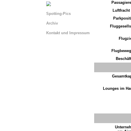
Passagiere
Luftfracht
Spotting-Pics
Parkposit
Archiv
Fluggesells
Kontakt und Impressum
Flugzi
Serviceseite La Venturina
Flugbewe
Serviceseite BLN
Beschäft
Serviceseite AIQ
Serviceseite Trier
Gesamtkap
Serviceseite Locarno
Lounges im Ha
Serviceseite Sao Pedro
Unterne