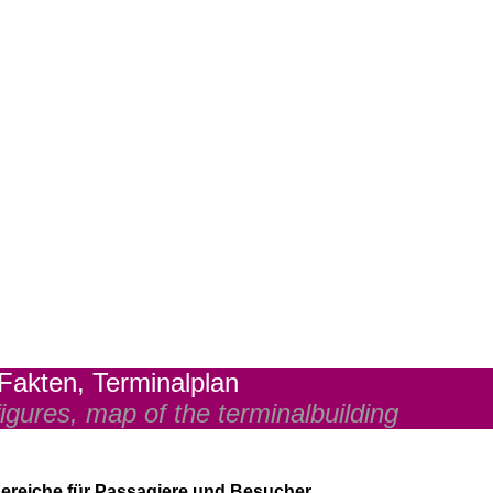
Fakten, Terminalplan
igures, map of the terminalbuilding
ereiche für Passagiere und Besucher