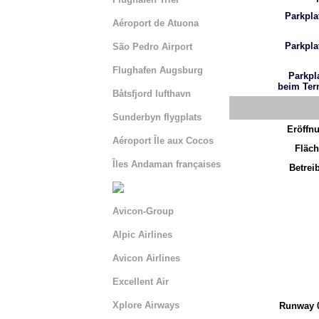
Parkpla
Aéroport de Atuona
Parkpla
São Pedro Airport
Flughafen Augsburg
Parkpl
beim Ter
Båtsfjord lufthavn
Sunderbyn flygplats
Eröffn
Aéroport Île aux Cocos
Fläch
Îles Andaman françaises
Betrei
Avicon-Group
Alpic Airlines
Avicon Airlines
Excellent Air
Xplore Airways
Runway 