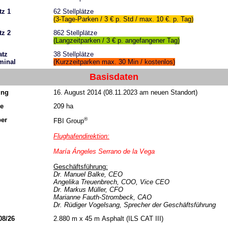
tz 1
62 Stellplätze
(3-Tage-Parken / 3 € p. Std / max. 10 €. p. Tag)
tz 2
862 Stellplätze
(
Langzeitparken
/ 3 € p. angefangener
Tag)
atz
38 Stellplätze
minal
(Kurzzeitparken max. 30 Min / kostenlos)
Basisdaten
ung
16. August 2014 (08.11.2023 am neuen Standort)
e
209 ha
ber
®
FBI Group
Flughafendirektion:
María Ángeles Serrano de la Vega
Geschäftsführung:
Dr. Manuel Balke
, CEO
Angelika Treuenbrech, COO, Vice CEO
Dr. Markus Müller, CFO
Marianne Fauth-Strombeck, CAO
Dr. Rüdiger Vogelsang, Sprecher der Geschäftsführung
08/26
2.880 m x 45 m Asphalt (ILS CAT III)