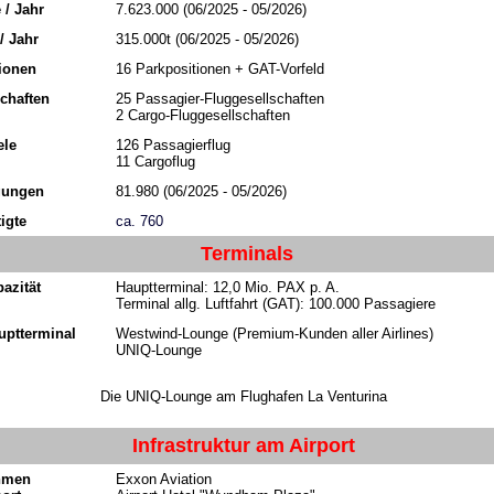
 / Jahr
7.623.000
(06/2025 - 05/2026)
 / Jahr
315.000t
(06/2025 - 05/2026)
ionen
16 Parkpositionen + GAT-Vorfeld
chaften
25 Passagier-Fluggesellschaften
2 Cargo-Fluggesellschaften
ele
126 Passagierflug
11 Cargoflug
gungen
81.980
(06/2025 - 05/2026)
igte
ca. 760
Terminals
azität
Hauptterminal: 12,0 Mio. PAX p. A.
Terminal allg. Luftfahrt (GAT): 100.000 Passagiere
uptterminal
Westwind-Lounge (Premium-Kunden aller Airlines)
UNIQ-Lounge
Die UNIQ-Lounge am Flughafen La Venturina
Infrastruktur am Airport
hmen
Exxon Aviation