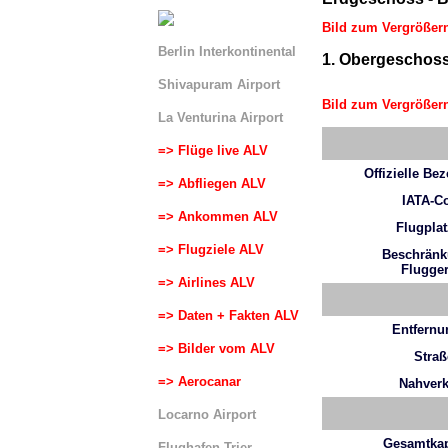
Bild zum Vergrößern
Berlin Interkontinental
1. Obergeschos
Shivapuram Airport
Bild zum Vergrößern
La Venturina Airport
=> Flüge live ALV
Offizielle Be
=> Abfliegen ALV
IATA-C
=> Ankommen ALV
Flugplat
=> Flugziele ALV
Beschrän
Flugger
=> Airlines ALV
=> Daten + Fakten ALV
Entfern
=> Bilder vom ALV
Straß
=> Aerocanar
Nahver
Locarno Airport
Gesamtkap
Flughafen Trier