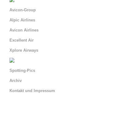
Avicon-Group
Alpic Airlines
Avicon Airlines
Excellent Air
Xplore Airways
Spotting-Pics
Archiv
Kontakt und Impressum
Serviceseite La Venturina
=> Abflug ALV 00:00 -
14:00
=> Abflug ALV 14:00 -