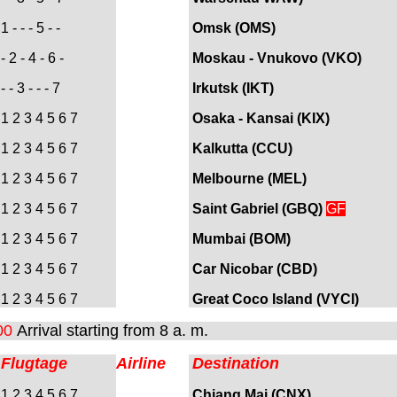
1 - - - 5 - -
Omsk (OMS)
- 2 - 4 - 6 -
Moskau - Vnukovo (VKO)
- - 3 - - - 7
Irkutsk (IKT)
1 2 3 4 5 6 7
Osaka - Kansai (KIX)
1 2 3 4 5 6 7
Kalkutta (CCU)
1 2 3 4 5 6 7
Melbourne (MEL
)
1 2 3 4 5 6 7
Saint Gabriel (
GBQ)
GF
1 2 3 4 5 6 7
Mumbai (BOM)
1 2 3 4 5 6 7
Car Nicobar (CBD)
1 2 3 4 5 6 7
Great Coco Island (VYCI)
00
Arrival starting from 8 a. m.
Flugtage
Airline
Destination
1 2 3 4 5 6 7
Chiang Mai (CNX)