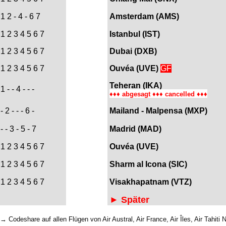
1 2 - 4 - 6 7
Amsterdam (AMS)
1 2 3 4 5 6 7
Istanbul (IST)
1 2 3 4 5 6 7
Dubai (DXB
)
1 2 3 4 5 6 7
Ouvéa (UVE)
GF
Teheran (IKA
)
1 - - 4 - - -
♦
♦
♦ a
bgesagt
♦
♦
♦ c
ancelled
♦
♦
♦
- 2 - - - 6 -
Mailand - Malpensa (MXP)
- - 3 - 5 - 7
Madrid (MAD)
1 2 3 4 5 6 7
Ouvéa (UVE)
1 2 3 4 5 6 7
Sharm al Icona (SIC)
1 2 3 4 5 6 7
Visakhapatnam (VTZ)
► Später
 Codeshare auf allen Flügen von Air Austral, Air France, Air Îles, Air Tahiti 