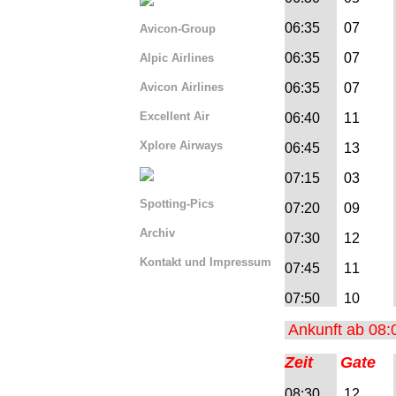
06:35
07
Avicon-Group
06:35
07
Alpic Airlines
Avicon Airlines
06:35
07
Excellent Air
06:40
11
Xplore Airways
06:45
13
07:15
03
Spotting-Pics
07:20
09
Archiv
07:30
12
Kontakt und Impressum
07:45
11
Serviceseite La Venturina
07:50
10
Serviceseite BLN
Ankunft ab 08:
Serviceseite AIQ
Zeit
Gate
=> Abflug AIQ 00:00 -
08:30
12