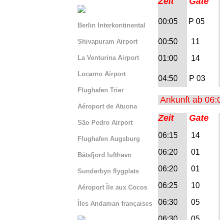
Zeit
Gate
00:05
P 05
Berlin Interkontinental
00:50
11
Shivapuram Airport
La Venturina Airport
01:00
14
Locarno Airport
04:50
P 03
Flughafen Trier
Ankunft ab 06:
Aéroport de Atuona
Zeit
Gate
São Pedro Airport
06:15
14
Flughafen Augsburg
06:20
01
Båtsfjord lufthavn
06:20
01
Sunderbyn flygplats
06:25
10
Aéroport Île aux Cocos
06:30
05
Îles Andaman françaises
06:30
05