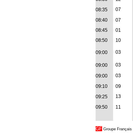
10:00
07
08:35
=> Abflug AIQ 10:00 -
08:40
07
18:00
08:45
01
=> Abflug AIQ 18:00 -
08:50
10
24:00
03
09:00
=> Ankunft AIQ 00:00 -
10:00
03
09:00
=> Ankunft AIQ 10:00 -
03
09:00
18:00
09:10
09
=> Ankunft AIQ 18:00 -
13
09:25
24:00
09:50
11
Serviceseite Trier
Serviceseite Locarno
GF
Groupe Français →
Serviceseite Sao Pedro