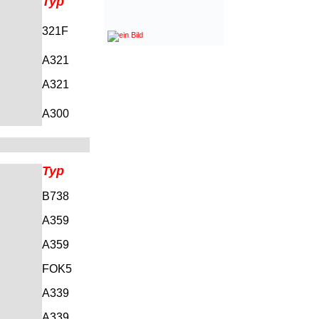
Typ
321F
A321
A321
A300
Typ
B738
A359
A359
FOK5
A339
A339