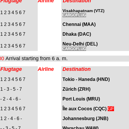
Flugtage
Airline
Destination
Visakhapatnam (VTZ)
1 2 3 4 5 6 7
CARGOFLUG
1 2 3 4 5 6 7
Chennai (MAA)
1 2 3 4 5 6 7
Dhaka (DAC)
Neu-Delhi (DEL)
1 2 3 4 5 6 7
CARGOFLUG
00
Arrival starting from 6 a. m.
Flugtage
Airline
Destination
1 2 3 4 5 6 7
Tokio - Haneda (HND)
1 - 3 - 5 - 7
Zürich (ZRH)
- 2 - 4 - 6 -
Port Louis (MRU)
1 2 3 4 5 6 7
Île
aux Cocos
(CQC)
GF
1 2 - 4 - 6 -
Johannesburg (JNB)
- - 3 - 5 - 7
Warschau WAW)