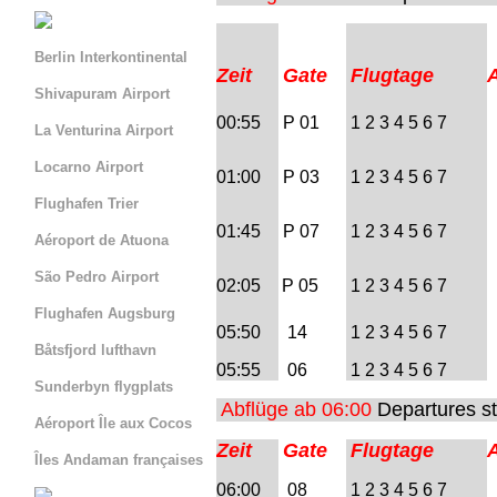
Berlin Interkontinental
Zeit
Gate
Flugtage
A
Shivapuram Airport
00:55
P 01
1 2 3 4 5 6 7
La Venturina Airport
Locarno Airport
01:00
P 03
1 2 3 4 5 6 7
Flughafen Trier
01:45
P 07
1 2 3 4 5 6 7
Aéroport de Atuona
São Pedro Airport
02:05
P 05
1 2 3 4 5 6 7
Flughafen Augsburg
05:50
14
1 2 3 4 5 6 7
Båtsfjord lufthavn
05:55
06
1 2 3 4 5 6 7
Sunderbyn flygplats
Abflüge ab 06:00
Departures st
Aéroport Île aux Cocos
Zeit
Gate
Flugtage
A
Îles Andaman françaises
06:00
08
1 2 3 4 5 6 7