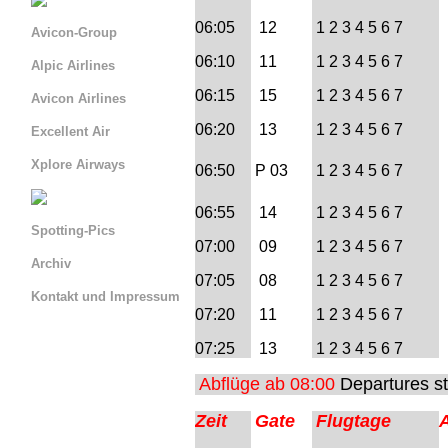
06:05
12
1 2 3 4 5 6 7
Avicon-Group
06:10
11
1 2 3 4 5 6 7
Alpic Airlines
06:15
15
1 2 3 4 5 6 7
Avicon Airlines
06:20
13
1 2 3 4 5 6 7
Excellent Air
Xplore Airways
06:50
P 03
1 2 3 4 5 6 7
06:55
14
1 2 3 4 5 6 7
Spotting-Pics
07:00
09
1 2 3 4 5 6 7
Archiv
07:05
08
1 2 3 4 5 6 7
Kontakt und Impressum
07:20
11
1 2 3 4 5 6 7
Serviceseite La Venturina
07:25
13
1 2 3 4 5 6 7
Serviceseite BLN
Abflüge ab 08:00
Departures st
Serviceseite AIQ
Zeit
Gate
Flugtage
A
=> Abflug AIQ 00:00 -