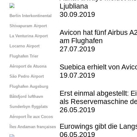
Ljubliana
30.09.2019
Berlin Interkontinental
Shivapuram Airport
Avicon hat fünf Airbus A
La Venturina Airport
am Flughafen
Locarno Airport
27.07.2019
Flughafen Trier
Suebica erhielt von Avi
Aéroport de Atuona
19.07.2019
São Pedro Airport
Flughafen Augsburg
Erst einmal abgestellt: 
Båtsfjord lufthavn
als Reservemaschine der
Sunderbyn flygplats
26.05.2019
Aéroport Île aux Cocos
Eurowings gibt die Langs
Îles Andaman françaises
06.05.2019