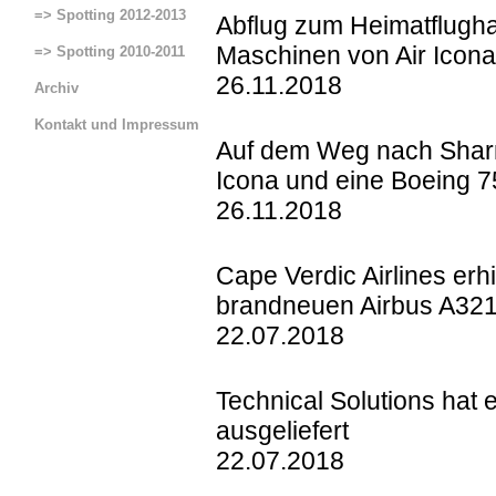
=> Spotting 2012-2013
Abflug zum Heimatflugha
Maschinen von Air Icona
=> Spotting 2010-2011
26.11.2018
Archiv
Kontakt und Impressum
Auf dem Weg nach Sharm
Serviceseite La Venturina
Icona und eine Boeing 
Serviceseite BLN
2
6.11.2018
Serviceseite AIQ
Cape Verdic Airlines erh
Serviceseite Trier
brandneuen Airbus A32
Serviceseite Locarno
22.07.2018
Serviceseite Sao Pedro
Technical Solutions hat
ausgeliefert
22.07.2018