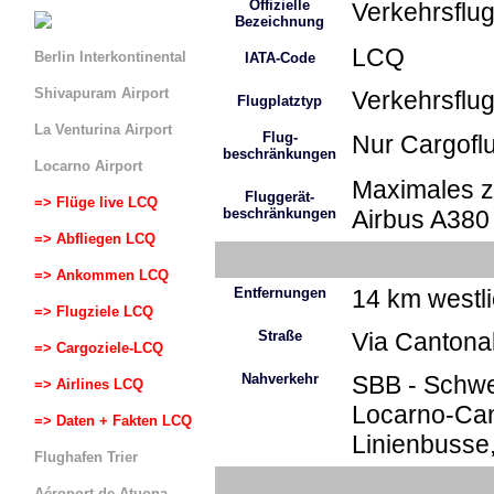
Offizielle
Verkehrsflu
Bezeichnung
LCQ
Berlin Interkontinental
IATA-Code
Shivapuram Airport
Verkehrsflu
Flugplatztyp
La Venturina Airport
Flug-
Nur Cargofl
beschränkungen
Locarno Airport
Maximales z
Fluggerät-
=> Flüge live LCQ
beschränkungen
Airbus A380 
=> Abfliegen LCQ
=> Ankommen LCQ
Entfernungen
14 km westl
=> Flugziele LCQ
Straße
Via Cantona
=> Cargoziele-LCQ
Nahverkehr
SBB - Schwe
=> Airlines LCQ
Locarno-Can
=> Daten + Fakten LCQ
Linienbusse,
Flughafen Trier
Aéroport de Atuona