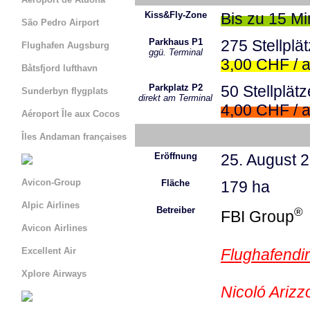
Kiss&Fly-Zone
Bis zu 15 M
São Pedro Airport
Parkhaus P1
275 Stellplä
Flughafen Augsburg
ggü. Terminal
3,00 CHF / 
Båtsfjord lufthavn
Parkplatz P2
50 Stellplätz
Sunderbyn flygplats
direkt am Terminal
4,00 CHF / 
Aéroport Île aux Cocos
Îles Andaman françaises
Eröffnung
25. August 
Avicon-Group
Fläche
179 ha
Alpic Airlines
Betreiber
®
FBI Group
Avicon Airlines
Flughafendir
Excellent Air
Xplore Airways
Nicoló Arizzo