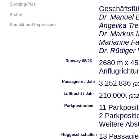
Spotting-Pics
Geschäftsfü
Archiv
Dr. Manuel 
Angelika Tr
Kontakt und Impressum
Dr. Markus 
Serviceseite La Venturina
Marianne F
Serviceseite BLN
Dr. Rüdiger
Serviceseite AIQ
Runway 08/26
2680 m x 45 
Serviceseite Trier
Anflugrichtu
Serviceseite Locarno
Passagiere / Jahr
3.252.836
(
2
Serviceseite Sao Pedro
Luftfracht / Jahr
210.000t
(
202
Parkpositionen
11 Parkposi
2 Parkposit
Weitere Abst
Fluggesellschaften
13 Passagier